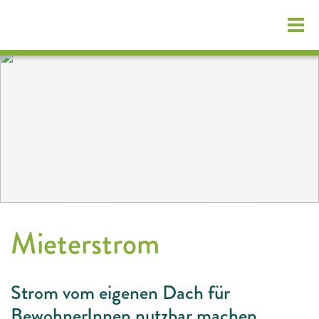
Login Kundenportal
Mieterstrom
Energieerzeuger
Strom vom eigenen Dach für
Anlagenübersicht
BewohnerInnen nutzbar machen