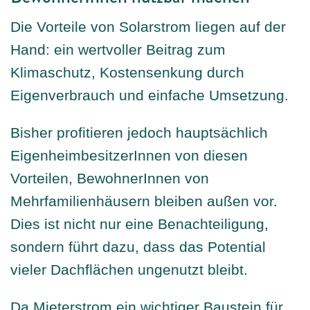
Direktvermarktung
Die Vorteile von Solarstrom liegen auf der
Hand: ein wertvoller Beitrag zum
PV-Anlagen Ü20 (postEEG)
Klimaschutz, Kostensenkung durch
Eigenverbrauch und einfache Umsetzung.
Redispatch 2.0
Bisher profitieren jedoch hauptsächlich
Mieterstrom
EigenheimbesitzerInnen von diesen
Vorteilen, BewohnerInnen von
Mehrfamilienhäusern bleiben außen vor.
Ökostrom
Dies ist nicht nur eine Benachteiligung,
sondern führt dazu, dass das Potential
vieler Dachflächen ungenutzt bleibt.
E-Mobilität
Da Mieterstrom ein wichtiger Baustein für