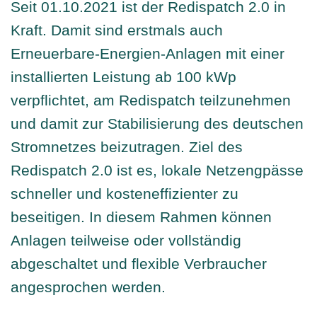
Seit 01.10.2021 ist der Redispatch 2.0 in
Direktvermarktung
Kraft. Damit sind erstmals auch
Erneuerbare-Energien-Anlagen mit einer
PV-Anlagen Ü20 (postEEG)
installierten Leistung ab 100 kWp
verpflichtet, am Redispatch teilzunehmen
Redispatch 2.0
und damit zur Stabilisierung des deutschen
Stromnetzes beizutragen. Ziel des
Mieterstrom
Redispatch 2.0 ist es, lokale Netzengpässe
schneller und kosteneffizienter zu
Ökostrom
beseitigen. In diesem Rahmen können
Anlagen teilweise oder vollständig
abgeschaltet und flexible Verbraucher
E-Mobilität
angesprochen werden.