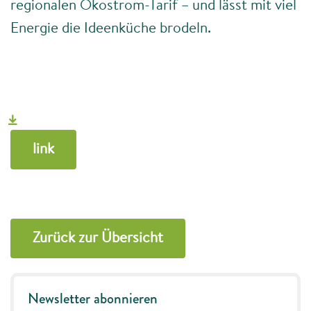
regionalen Ökostrom-Tarif – und lässt mit viel
Team
Energie die Ideenküche brodeln.
RegioTag
RegioJubiläum
link
Kontakt
Zurück zur Übersicht
Newsletter abonnieren