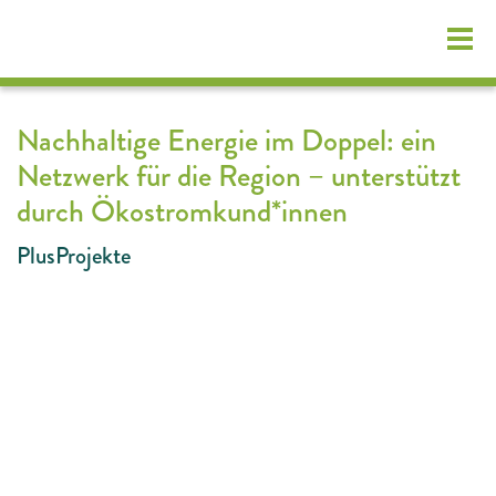
Nachhaltige Energie im Doppel: ein
Login Kundenportal
Netzwerk für die Region – unterstützt
durch Ökostromkund*innen
PlusProjekte
Energieerzeuger
Ökostrom