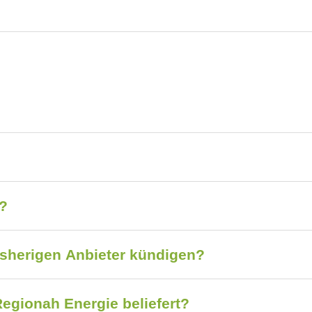
?
n?
isherigen Anbieter kündigen?
egionah Energie beliefert?